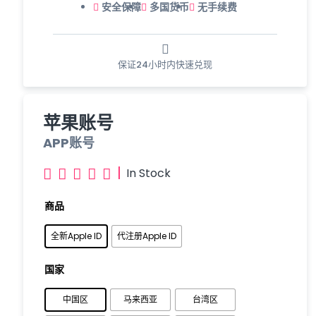
安全保障
多国货币
无手续费
保证24小时内快速兑现
苹果账号
APP账号
|
In Stock





商品
全新Apple ID
代注册Apple ID
国家
中国区
马来西亚
台湾区