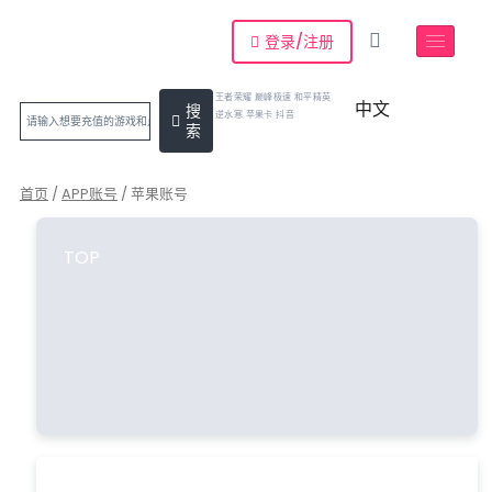
登录/注册
王者荣耀 巅峰极速 和平精英
中文
搜
逆水寒 苹果卡 抖音
索
首页
/
APP账号
/ 苹果账号
TOP