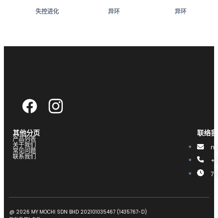
失控进化
异环
异环
其他分页
联络我
产品列表
关于我们
m
常见问题
联系我们
+6
7.
@ 2026 MY MOCHI SDN BHD 202101035467 (1435767-D)