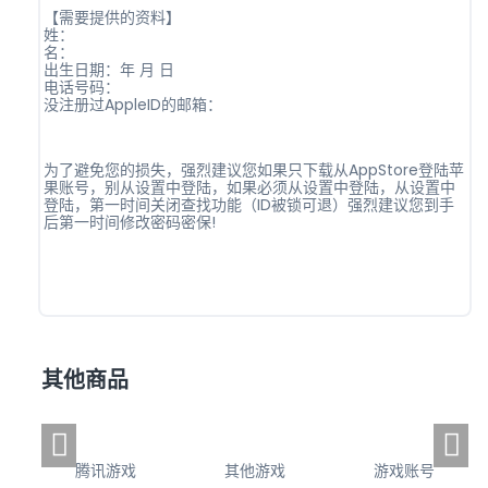
【需要提供的资料】
姓：
名：
出生日期：年 月 日
电话号码：
没注册过AppleID的邮箱：
为了避免您的损失，强烈建议您如果只下载从AppStore登陆苹
果账号，别从设置中登陆，如果必须从设置中登陆，从设置中
登陆，第一时间关闭查找功能（ID被锁可退）强烈建议您到手
后第一时间修改密码密保!
其他商品
腾讯游戏
其他游戏
游戏账号