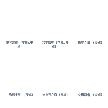
元梦之星 (安卓)
王者荣耀 (苹果&安
和平精英
(苹果&安
卓)
卓)
火影忍者 (安卓)
数码宝贝 (安卓)
光与夜之恋 (安卓)