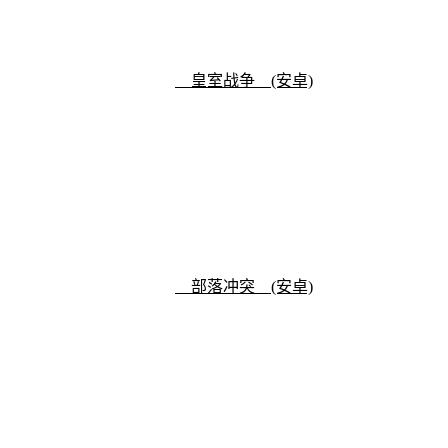
皇室战争 (安卓)
部落冲突 (安卓)