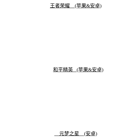
王者荣耀 (苹果&安卓)
和平精英
(苹果&安卓)
元梦之星 (安卓)