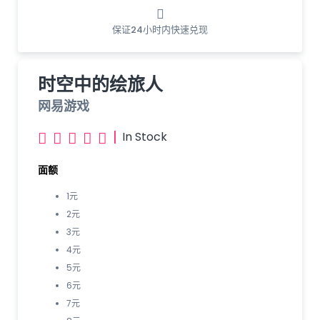
保证24小时内快速兑现
时空中的绘旅人
网易游戏
|
In Stock





面额
1元
2元
3元
4元
5元
6元
7元