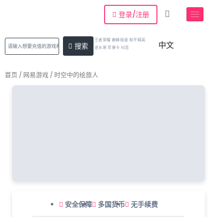
登录/注册
王者荣耀 巅峰极速 和平精英
中文
搜索
逆水寒 苹果卡 抖音
首页
/
网易游戏
/ 时空中的绘旅人
安全保障
多国货币
无手续费