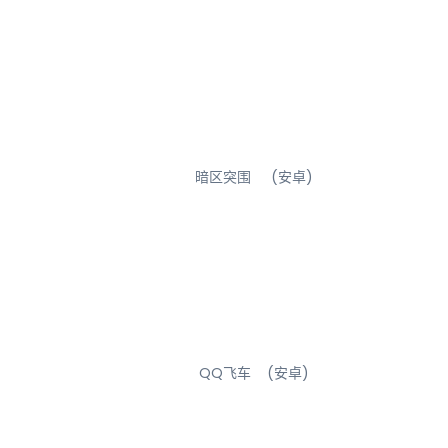
暗区突围 (安卓)
QQ飞车 (安卓)