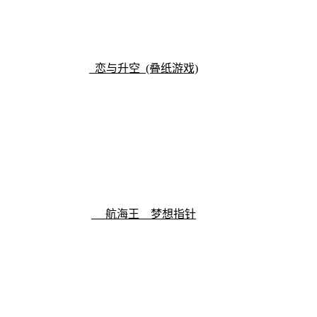
恋与升空 (叠纸游戏)
航海王 梦想指针