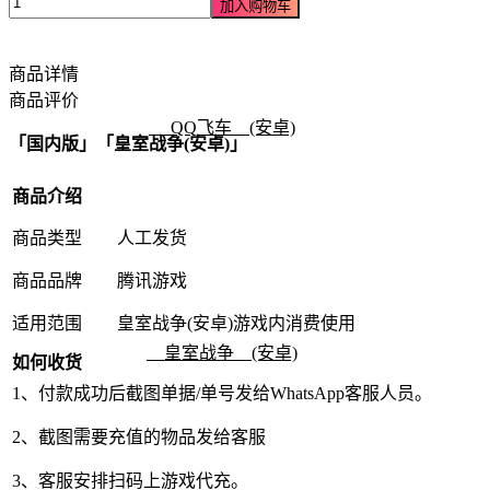
皇
加入购物车
室
战
商品详情
争
商品评价
(安
QQ飞车 (安卓)
卓)
「国内版」「皇室战争(安卓)」
数
量
商品介绍
商品类型
人工发货
商品品牌
腾讯游戏
适用范围
皇室战争(安卓)游戏内消费使用
皇室战争 (安卓)
如何收货
1、付款成功后截图单据/单号发给WhatsApp客服人员。
2、截图需要充值的物品发给客服
3、客服安排扫码上游戏代充。