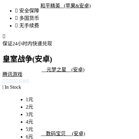
和平精英
(苹果&安卓)
安全保障
多国货币
无手续费
保证24小时内快速兑现
皇室战争(安卓)
元梦之星 (安卓)
腾讯游戏





0.0/5
|
In Stock
1元
2元
3元
4元
5元
数码宝贝 (安卓)
6元