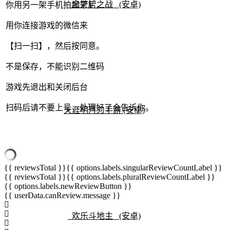
金铲铲之战 (安卓)
你用另一架手机拍起来后，
用你连接游戏的微信来
【扫一扫】，然后按同意。
️不是保存，不能识别二维码
游戏先退出和关闭后台
扫码后请不要上号，处理好了会告诉你。
天涯明月刀手游 (安卓)
{{ reviewsTotal }}
{{ options.labels.singularReviewCountLabel }}
{{ reviewsTotal }}
{{ options.labels.pluralReviewCountLabel }}
{{ options.labels.newReviewButton }}
{{ userData.canReview.message }}
欢乐斗地主 (安卓)