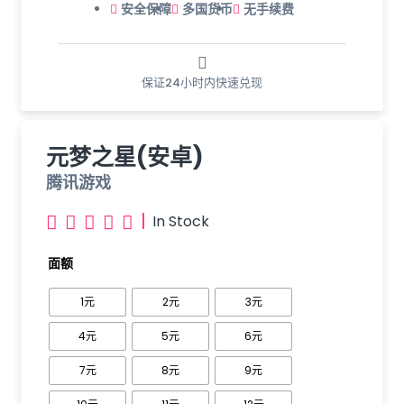
安全保障
多国货币
无手续费
保证24小时内快速兑现
元梦之星(安卓)
腾讯游戏
|
In Stock





面额
1元
2元
3元
4元
5元
6元
7元
8元
9元