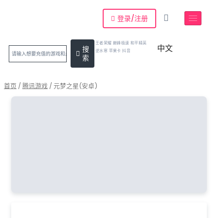
登录/注册
王者荣耀 巅峰极速 和平精英
中文
搜
逆水寒 苹果卡 抖音
索
首页
/
腾讯游戏
/ 元梦之星(安卓)