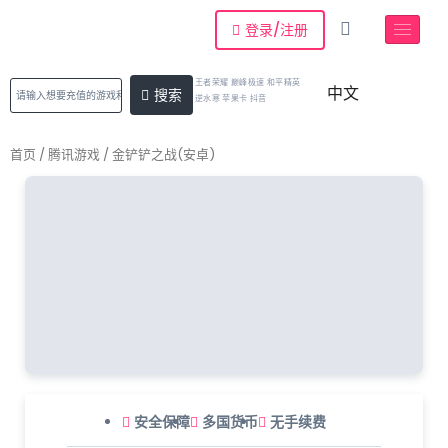
登录/注册
王者荣耀 巅峰极速 和平精英
中文
搜索
逆水寒 苹果卡 抖音
首页
/
腾讯游戏
/ 金铲铲之战(安卓)
安全保障
多国货币
无手续费