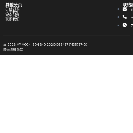
其他分页
联络
产品列表
关于我们
常见问题
联系我们
@ 2026 MY MOCHI SDN BHD 202101035467 (1435767-D)
隐私政策
|
条款