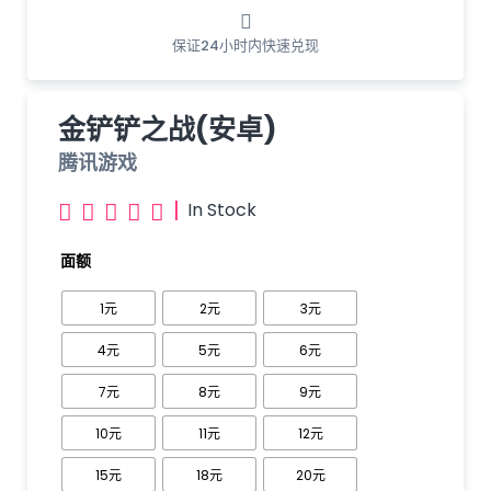
保证24小时内快速兑现
金铲铲之战(安卓)
腾讯游戏
|
In Stock





面额
1元
2元
3元
4元
5元
6元
7元
8元
9元
10元
11元
12元
15元
18元
20元