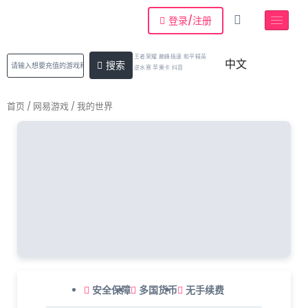
登录/注册
王者荣耀 巅峰极速 和平精英
中文
搜索
逆水寒 苹果卡 抖音
首页
/
网易游戏
/ 我的世界
安全保障
多国货币
无手续费