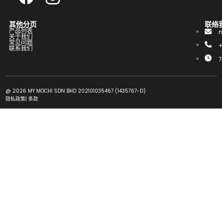
其他分页
联络
产品列表
关于我们
常见问题
联系我们
@ 2026 MY MOCHI SDN BHD 202101035467 (1435767-D)
隐私政策
|
条款