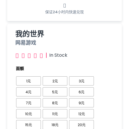
保证24小时内快速兑现
我的世界
网易游戏
|
In Stock





面额
1元
2元
3元
4元
5元
6元
7元
8元
9元
10元
11元
12元
15元
18元
20元