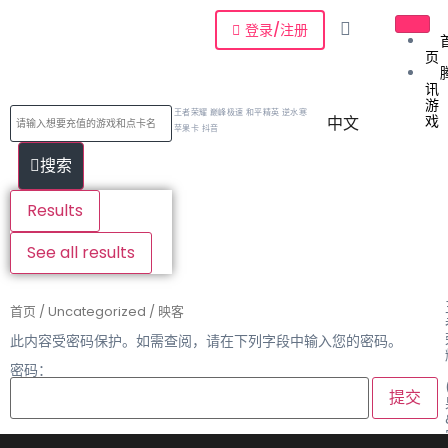
登录/注册
页
讯
游
王者荣耀 巅峰极速 和平精英 逆水寒
戏
中文
苹果卡 抖音
搜索
Results
See all results
首页
/
Uncategorized
/ 映客
此内容受密码保护。如需查阅，请在下列字段中输入您的密码。
密码：