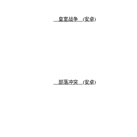
皇室战争 (安卓)
部落冲突 (安卓)