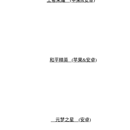
王者荣耀 (苹果&安卓)
和平精英
(苹果&安卓)
元梦之星 (安卓)