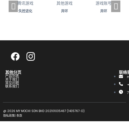
腾讯游戏
其他游戏
游戏账号
失控进化
异环
异环
A
搜
其他分页
联络
产品列表
关于我们
常见问题
联系我们
@ 2026 MY MOCHI SDN BHD 202101035467 (1435767-D)
隐私政策
|
条款