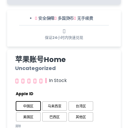
安全保障
多国货币
无手续费
保证24小时内快速兑现
苹果账号Home
Uncategorized
|
In Stock





Apple ID
中国区
马来西亚
台湾区
美国区
巴西区
其他区
清除